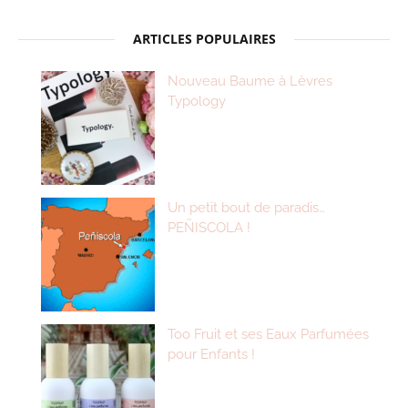
ARTICLES POPULAIRES
Nouveau Baume à Lèvres
Typology
Un petit bout de paradis…
PEÑISCOLA !
Too Fruit et ses Eaux Parfumées
pour Enfants !