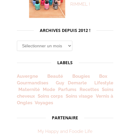
RIMMEL !
ARCHIVES DEPUIS 2012 !
LABELS
Auvergne
Beauté
Bougies
Box
Gourmandises
Guy Demarle
Lifestyle
Maternité
Mode
Parfums
Recettes
Soins
cheveux
Soins corps
Soins visage
Vernis à
Ongles
Voyages
PARTENAIRE
My Happy and Foodie Life