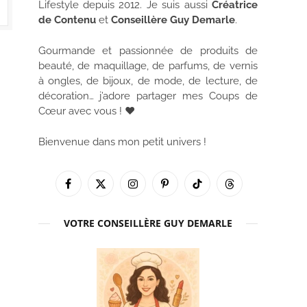
Lifestyle depuis 2012. Je suis aussi
Créatrice
de Contenu
et
Conseillère Guy Demarle
.
Gourmande et passionnée de produits de
beauté, de maquillage, de parfums, de vernis
à ongles, de bijoux, de mode, de lecture, de
décoration… j’adore partager mes Coups de
Cœur avec vous ! ♥
Bienvenue dans mon petit univers !
Facebook
X
Instagram
Pinterest
TikTok
Threads
(Twitter)
VOTRE CONSEILLÈRE GUY DEMARLE