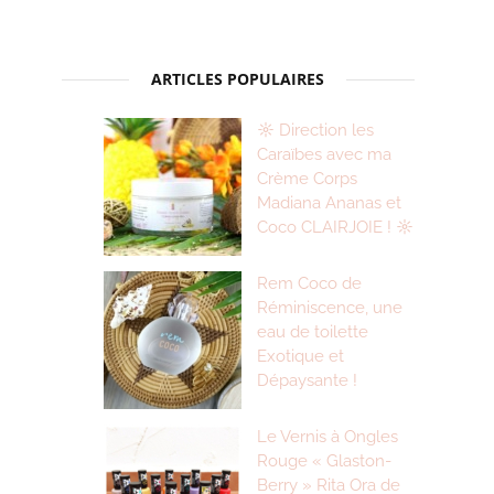
ARTICLES POPULAIRES
☼ Direction les
Caraïbes avec ma
Crème Corps
Madiana Ananas et
Coco CLAIRJOIE ! ☼
Rem Coco de
Réminiscence, une
eau de toilette
Exotique et
Dépaysante !
Le Vernis à Ongles
Rouge « Glaston-
Berry » Rita Ora de