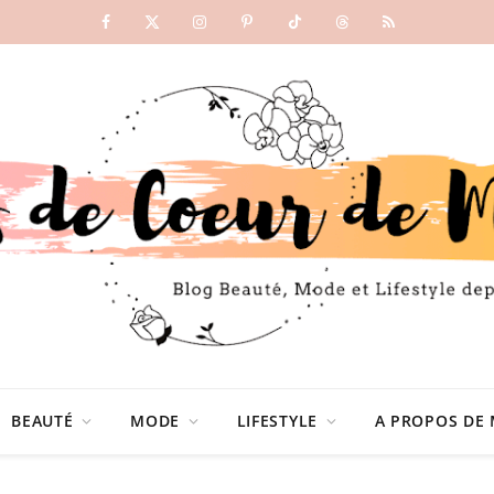
Facebook
X
Instagram
Pinterest
TikTok
Threads
RSS
(Twitter)
BEAUTÉ
MODE
LIFESTYLE
A PROPOS DE 