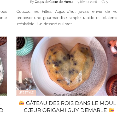
By
Coups de Coeur de Mumu
9 février 2026
5
vous
Coucou les Filles, Aujourd’hui, j’avais envie de v
ante
proposer une gourmandise simple, rapide et totalem
irrésistible… Un dessert qui met…
LIFESTYLE
E
GÂTEAU DES ROIS DANS LE MOUL
ND
CŒUR ORIGAMI GUY DEMARLE