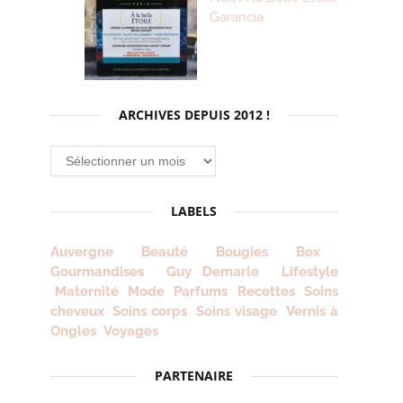
Garancia
ARCHIVES DEPUIS 2012 !
Archives
depuis
2012
LABELS
!
Auvergne
Beauté
Bougies
Box
Gourmandises
Guy Demarle
Lifestyle
Maternité
Mode
Parfums
Recettes
Soins
cheveux
Soins corps
Soins visage
Vernis à
Ongles
Voyages
PARTENAIRE