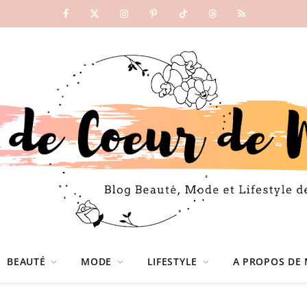
Facebook
X
Instagram
Pinterest
TikTok
Threads
RSS
(Twitter)
BEAUTÉ
MODE
LIFESTYLE
A PROPOS DE 