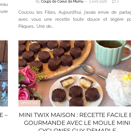
By
Coups de Coeur de Mumu
3 avril 2026
2
teau
euse
Coucou les Filles, Aujourd’hui, j’avais envie de parta
avec vous une recette toute douce et légère p
Pâques… Une de…
LIFESTYLE
E –
MINI TWIX MAISON : RECETTE FACILE 
GOURMANDE AVEC LE MOULE MINI
CYCLONES GUY DEMARLE