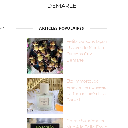
DEMARLE
ais
ARTICLES POPULAIRES
Petits Oursons façon
LU avec le Moule 12
Oursons Guy
Demarle
Été Immortel de
Poécile : le nouveau
parfum inspiré de la
Corse !
Crème Suprême de
Nuit A la Belle Etoile