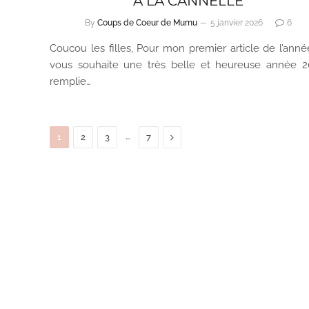
À LA CANNELLE
By
Coups de Coeur de Mumu
5 janvier 2026
6
Coucou les filles, Pour mon premier article de l’année
vous souhaite une très belle et heureuse année 2
remplie…
…
Next
1
2
3
7