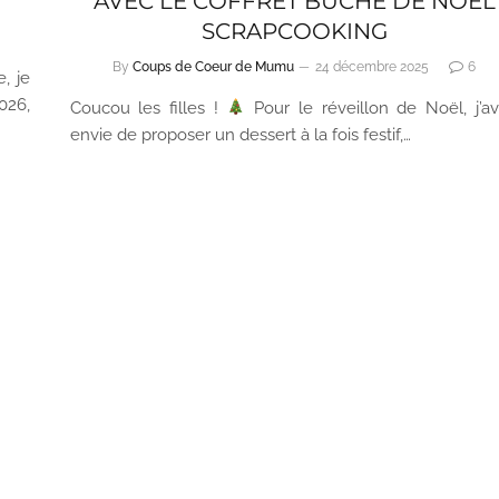
AVEC LE COFFRET BÛCHE DE NOËL
SCRAPCOOKING
By
Coups de Coeur de Mumu
24 décembre 2025
6
, je
026,
Coucou les filles !
Pour le réveillon de Noël, j’av
envie de proposer un dessert à la fois festif,…