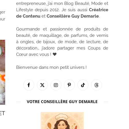
entrepreneuse, j’ai mon Blog Beauté, Mode et
Lifestyle depuis 2012. Je suis aussi
Créatrice
ger
de Contenu
et
Conseillère Guy Demarle
.
our
Gourmande et passionnée de produits de
beauté, de maquillage, de parfums, de vernis
à ongles, de bijoux, de mode, de lecture, de
décoration… j’adore partager mes Coups de
Cœur avec vous ! ♥
Bienvenue dans mon petit univers !
Facebook
X
Instagram
Pinterest
TikTok
Threads
(Twitter)
VOTRE CONSEILLÈRE GUY DEMARLE
ET