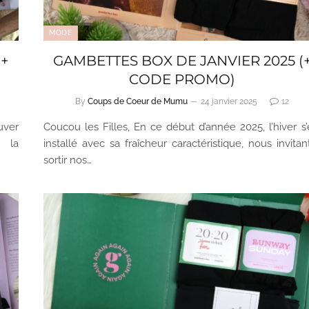
MODE
(+
GAMBETTES BOX DE JANVIER 2025 (
CODE PROMO)
By
Coups de Coeur de Mumu
24 janvier 2025
12
uver
Coucou les Filles, En ce début d’année 2025, l’hiver s’
e la
installé avec sa fraîcheur caractéristique, nous invitan
sortir nos…