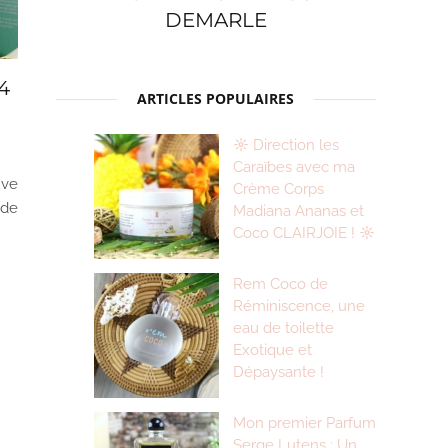
DEMARLE
4
ARTICLES POPULAIRES
☼ Direction les
Caraïbes avec ma
uve
Crème Corps
 de
Madiana Ananas et
Coco CLAIRJOIE ! ☼
Rem Coco de
Réminiscence, une
eau de toilette
Exotique et
Dépaysante !
Mon premier Parfum
Serge Lutens : Un