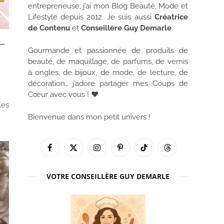
entrepreneuse, j’ai mon Blog Beauté, Mode et
Lifestyle depuis 2012. Je suis aussi
Créatrice
de Contenu
et
Conseillère Guy Demarle
.
–
Gourmande et passionnée de produits de
beauté, de maquillage, de parfums, de vernis
à ongles, de bijoux, de mode, de lecture, de
décoration… j’adore partager mes Coups de
Cœur avec vous ! ♥
les
Bienvenue dans mon petit univers !
Facebook
X
Instagram
Pinterest
TikTok
Threads
(Twitter)
VOTRE CONSEILLÈRE GUY DEMARLE