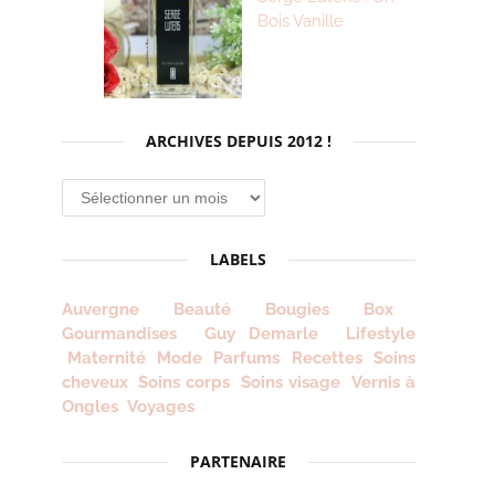
Bois Vanille
ARCHIVES DEPUIS 2012 !
Archives
depuis
2012
LABELS
!
Auvergne
Beauté
Bougies
Box
Gourmandises
Guy Demarle
Lifestyle
Maternité
Mode
Parfums
Recettes
Soins
cheveux
Soins corps
Soins visage
Vernis à
Ongles
Voyages
PARTENAIRE