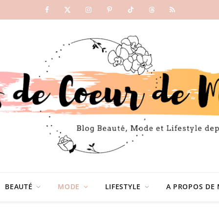
Facebook
X
Instagram
Pinterest
TikTok
Threads
RSS
(Twitter)
BEAUTÉ
MODE
LIFESTYLE
A PROPOS DE 