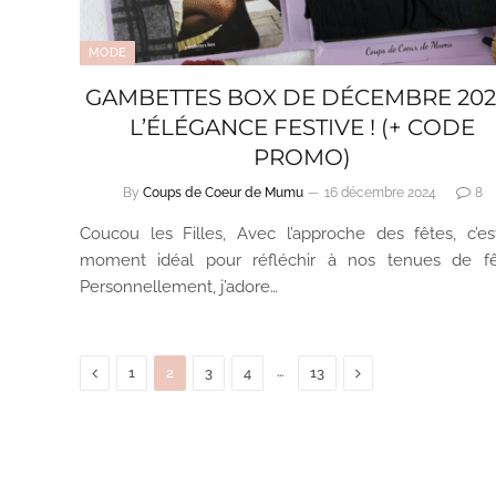
MODE
GAMBETTES BOX DE DÉCEMBRE 2024
L’ÉLÉGANCE FESTIVE ! (+ CODE
PROMO)
By
Coups de Coeur de Mumu
16 décembre 2024
8
Coucou les Filles, Avec l’approche des fêtes, c’es
moment idéal pour réfléchir à nos tenues de fê
Personnellement, j’adore…
Previous
…
Next
1
2
3
4
13