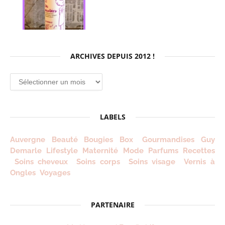
ARCHIVES DEPUIS 2012 !
Archives
depuis
2012
!
LABELS
Auvergne
Beauté
Bougies
Box
Gourmandises
Guy
Demarle
Lifestyle
Maternité
Mode
Parfums
Recettes
Soins cheveux
Soins corps
Soins visage
Vernis à
Ongles
Voyages
PARTENAIRE