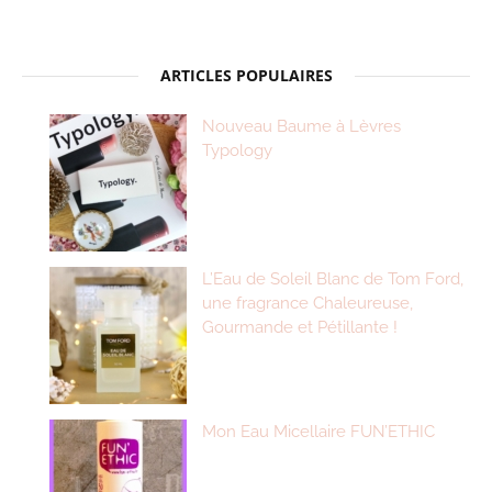
ARTICLES POPULAIRES
Nouveau Baume à Lèvres
Typology
L’Eau de Soleil Blanc de Tom Ford,
une fragrance Chaleureuse,
Gourmande et Pétillante !
Mon Eau Micellaire FUN’ETHIC