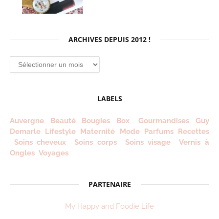
ARCHIVES DEPUIS 2012 !
Archives
depuis
2012
!
LABELS
Auvergne
Beauté
Bougies
Box
Gourmandises
Guy
Demarle
Lifestyle
Maternité
Mode
Parfums
Recettes
Soins cheveux
Soins corps
Soins visage
Vernis à
Ongles
Voyages
PARTENAIRE
My Happy and Foodie Life