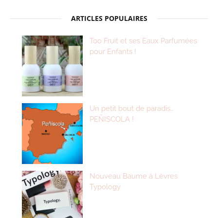
ARTICLES POPULAIRES
Too Fruit et ses Eaux Parfumées
pour Enfants !
Un petit bout de paradis…
PEÑISCOLA !
Nouveau Baume à Lèvres
Typology