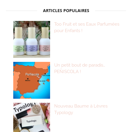
ARTICLES POPULAIRES
Too Fruit et ses Eaux Parfumées
pour Enfants !
Un petit bout de paradis…
PEÑISCOLA !
Nouveau Baume à Lèvres
Typology