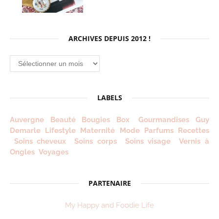
ARCHIVES DEPUIS 2012 !
Archives
depuis
2012
!
LABELS
Auvergne
Beauté
Bougies
Box
Gourmandises
Guy
Demarle
Lifestyle
Maternité
Mode
Parfums
Recettes
Soins cheveux
Soins corps
Soins visage
Vernis à
Ongles
Voyages
PARTENAIRE
My Happy and Foodie Life