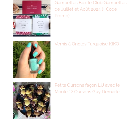
Gambettes Box le Club Gambettes
de Juillet et Août 2024 (+ Code
Promo)
Vernis à Ongles Turquoise KIKO
Petits Oursons façon LU avec le
Moule 12 Oursons Guy Demarle