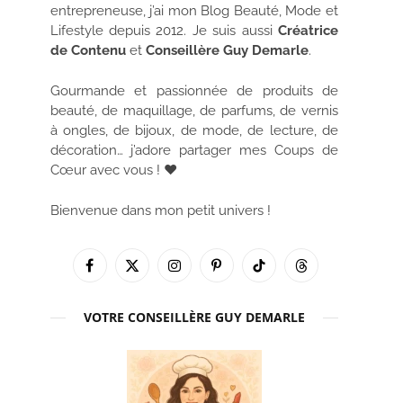
entrepreneuse, j’ai mon Blog Beauté, Mode et
Lifestyle depuis 2012. Je suis aussi
Créatrice
de Contenu
et
Conseillère Guy Demarle
.
Gourmande et passionnée de produits de
beauté, de maquillage, de parfums, de vernis
à ongles, de bijoux, de mode, de lecture, de
décoration… j’adore partager mes Coups de
Cœur avec vous ! ♥
Bienvenue dans mon petit univers !
Facebook
X
Instagram
Pinterest
TikTok
Threads
(Twitter)
VOTRE CONSEILLÈRE GUY DEMARLE