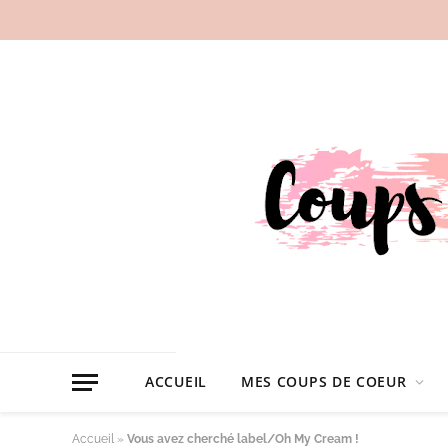
ACCUEIL
MES COUPS DE COEUR
Accueil
»
Vous avez cherché label/Oh My Cream !