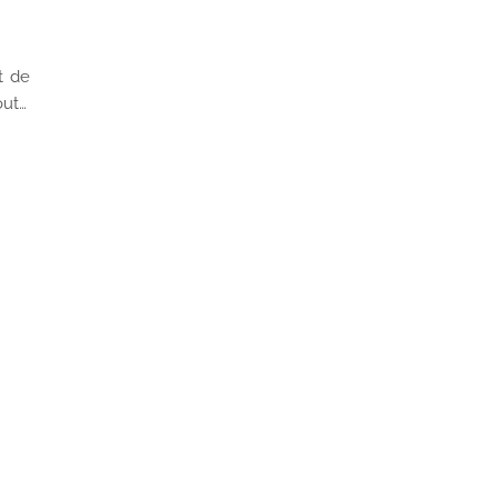
t de
out…