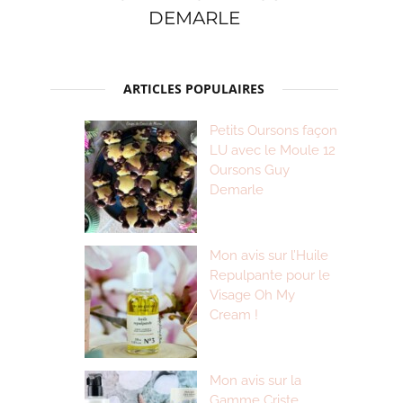
DEMARLE
ARTICLES POPULAIRES
Petits Oursons façon
LU avec le Moule 12
Oursons Guy
Demarle
Mon avis sur l’Huile
Repulpante pour le
Visage Oh My
Cream !
Mon avis sur la
Gamme Criste