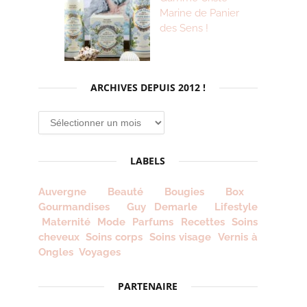
Marine de Panier
des Sens !
ARCHIVES DEPUIS 2012 !
Archives
depuis
2012
LABELS
!
Auvergne
Beauté
Bougies
Box
Gourmandises
Guy Demarle
Lifestyle
Maternité
Mode
Parfums
Recettes
Soins
cheveux
Soins corps
Soins visage
Vernis à
Ongles
Voyages
PARTENAIRE