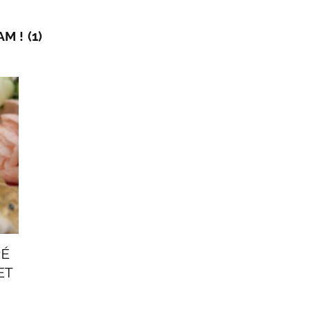
 ! (1)
RÉ
ET