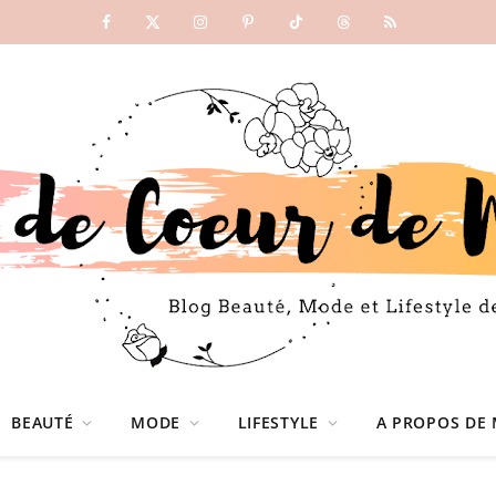
Facebook
X
Instagram
Pinterest
TikTok
Threads
RSS
(Twitter)
BEAUTÉ
MODE
LIFESTYLE
A PROPOS DE 