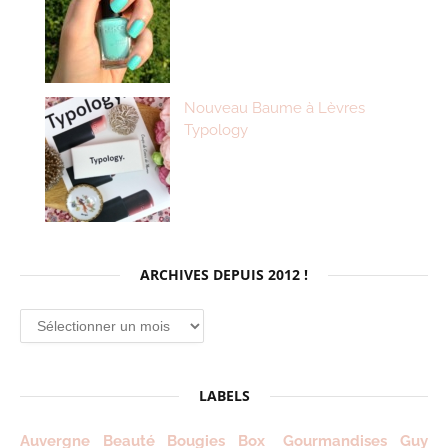
Nouveau Baume à Lèvres
Typology
ARCHIVES DEPUIS 2012 !
Archives
depuis
2012
!
LABELS
Auvergne
Beauté
Bougies
Box
Gourmandises
Guy