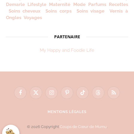
Demarle
Lifestyle
Maternité
Mode
Parfums
Recettes
Soins cheveux
Soins corps
Soins visage
Vernis à
Ongles
Voyages
PARTENAIRE
My Happy and Foodie Life
Facebook
X
Instagram
Pinterest
TikTok
Threads
RSS
(Twitter)
MENTIONS LÉGALES
© 2026 Copyright
Coups de Cœur de Mumu
.