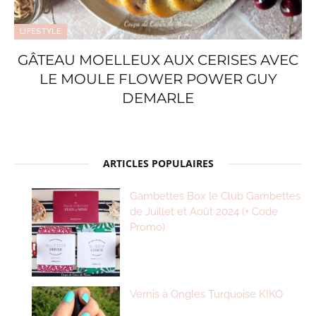
LIFESTYLE
GÂTEAU MOELLEUX AUX CERISES AVEC
LE MOULE FLOWER POWER GUY
DEMARLE
ARTICLES POPULAIRES
Gambettes Box le Club Gambettes
de Juillet et Août 2024 (+ Code
Promo)
Vernis à Ongles Turquoise KIKO