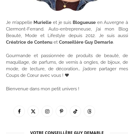
Je m’appelle
Murielle
et je suis
Blogueuse
en Auvergne à
Clermont-Ferrand. Auto-entrepreneuse, j’ai mon Blog
Beauté, Mode et Lifestyle depuis 2012. Je suis aussi
Créatrice de Contenu
et
Conseillère Guy Demarle
.
Gourmande et passionnée de produits de beauté, de
maquillage, de parfums, de vernis à ongles, de bijoux, de
mode, de lecture, de décoration… j’adore partager mes
Coups de Cœur avec vous ! ♥
Bienvenue dans mon petit univers !
Facebook
X
Instagram
Pinterest
TikTok
Threads
(Twitter)
VOTRE CONSEILLÈRE GUY DEMARLE