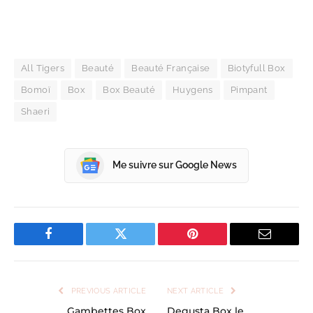
All Tigers
Beauté
Beauté Française
Biotyfull Box
Bomoï
Box
Box Beauté
Huygens
Pimpant
Shaeri
Me suivre sur Google News
Facebook
Twitter
Pinterest
Email
PREVIOUS ARTICLE
NEXT ARTICLE
Gambettes Box
Degusta Box le