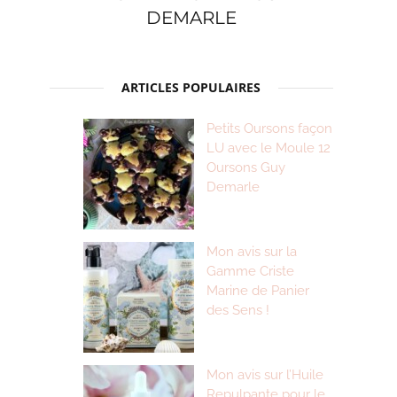
DEMARLE
ARTICLES POPULAIRES
Petits Oursons façon
LU avec le Moule 12
Oursons Guy
Demarle
Mon avis sur la
Gamme Criste
Marine de Panier
des Sens !
Mon avis sur l’Huile
Repulpante pour le