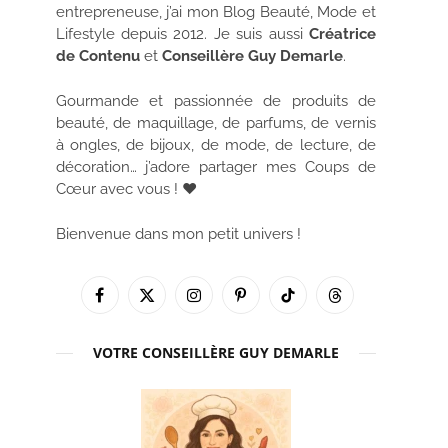
entrepreneuse, j’ai mon Blog Beauté, Mode et
Lifestyle depuis 2012. Je suis aussi
Créatrice
de Contenu
et
Conseillère Guy Demarle
.
Gourmande et passionnée de produits de
beauté, de maquillage, de parfums, de vernis
à ongles, de bijoux, de mode, de lecture, de
décoration… j’adore partager mes Coups de
Cœur avec vous ! ♥
Bienvenue dans mon petit univers !
Facebook
X
Instagram
Pinterest
TikTok
Threads
(Twitter)
VOTRE CONSEILLÈRE GUY DEMARLE