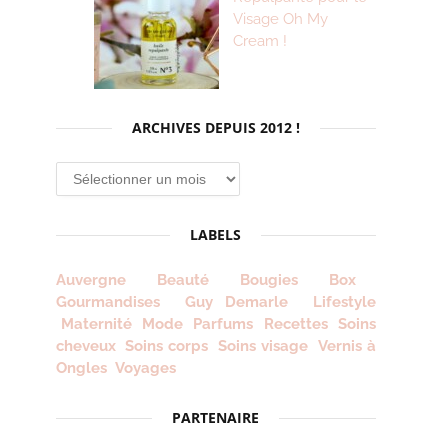
Visage Oh My
Cream !
ARCHIVES DEPUIS 2012 !
Archives
depuis
2012
LABELS
!
Auvergne
Beauté
Bougies
Box
Gourmandises
Guy Demarle
Lifestyle
Maternité
Mode
Parfums
Recettes
Soins
cheveux
Soins corps
Soins visage
Vernis à
Ongles
Voyages
PARTENAIRE