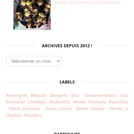
Moule 12 Oursons Guy Demarle
ARCHIVES DEPUIS 2012 !
Archives
depuis
2012
!
LABELS
Auvergne
Beauté
Bougies
Box
Gourmandises
Guy
Demarle
Lifestyle
Maternité
Mode
Parfums
Recettes
Soins cheveux
Soins corps
Soins visage
Vernis à
Ongles
Voyages