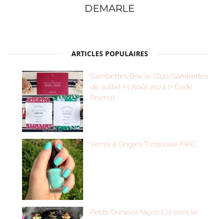
DEMARLE
ARTICLES POPULAIRES
Gambettes Box le Club Gambettes
de Juillet et Août 2024 (+ Code
Promo)
Vernis à Ongles Turquoise KIKO
Petits Oursons façon LU avec le