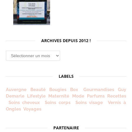
ARCHIVES DEPUIS 2012 !
Archives
depuis
2012
!
LABELS
Auvergne
Beauté
Bougies
Box
Gourmandises
Guy
Demarle
Lifestyle
Maternité
Mode
Parfums
Recettes
Soins cheveux
Soins corps
Soins visage
Vernis à
Ongles
Voyages
PARTENAIRE