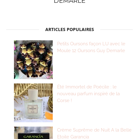
DEMARLE
ARTICLES POPULAIRES
Petits Oursons façon LU avec le
Moule 12 Oursons Guy Demarle
Été Immortel de Poécile : le
nouveau parfum inspiré de la
Corse !
Crème Suprême de Nuit A la Belle
Etoile Garancia