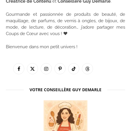
Créatrice de Contenu
et
Conseillère Guy Demarle
.
Gourmande et passionnée de produits de beauté, de
maquillage, de parfums, de vernis à ongles, de bijoux, de
mode, de lecture, de décoration… j’adore partager mes
Coups de Cœur avec vous ! ♥
Bienvenue dans mon petit univers !
Facebook
X
Instagram
Pinterest
TikTok
Threads
(Twitter)
VOTRE CONSEILLÈRE GUY DEMARLE