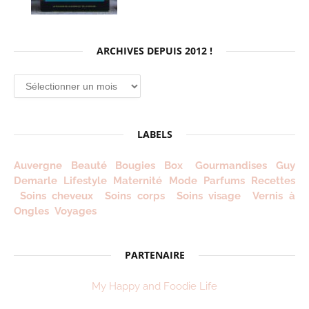
ARCHIVES DEPUIS 2012 !
Archives
depuis
2012
!
LABELS
Auvergne
Beauté
Bougies
Box
Gourmandises
Guy
Demarle
Lifestyle
Maternité
Mode
Parfums
Recettes
Soins cheveux
Soins corps
Soins visage
Vernis à
Ongles
Voyages
PARTENAIRE
My Happy and Foodie Life