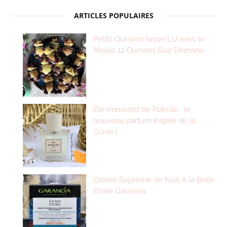
ARTICLES POPULAIRES
Petits Oursons façon LU avec le
Moule 12 Oursons Guy Demarle
Été Immortel de Poécile : le
nouveau parfum inspiré de la
Corse !
Crème Suprême de Nuit A la Belle
Etoile Garancia