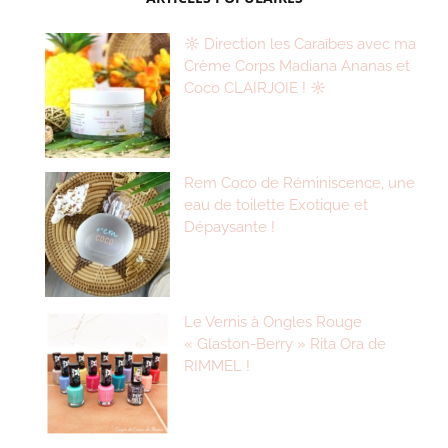
☼ Direction les Caraïbes avec ma
Crème Corps Madiana Ananas et
Coco CLAIRJOIE ! ☼
Rem Coco de Réminiscence, une
eau de toilette Exotique et
Dépaysante !
Le Vernis à Ongles Rouge
« Glaston-Berry » Rita Ora de
RIMMEL !