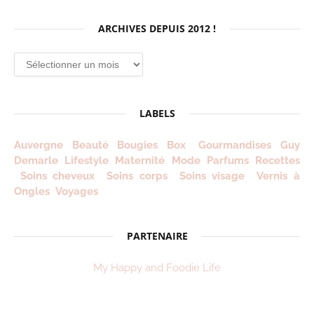
ARCHIVES DEPUIS 2012 !
Archives
depuis
2012
!
LABELS
Auvergne
Beauté
Bougies
Box
Gourmandises
Guy
Demarle
Lifestyle
Maternité
Mode
Parfums
Recettes
Soins cheveux
Soins corps
Soins visage
Vernis à
Ongles
Voyages
PARTENAIRE
My Happy and Foodie Life