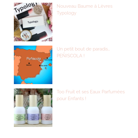
Nouveau Baume à Lèvres
Typology
Un petit bout de paradis…
PEÑISCOLA !
Too Fruit et ses Eaux Parfumées
pour Enfants !