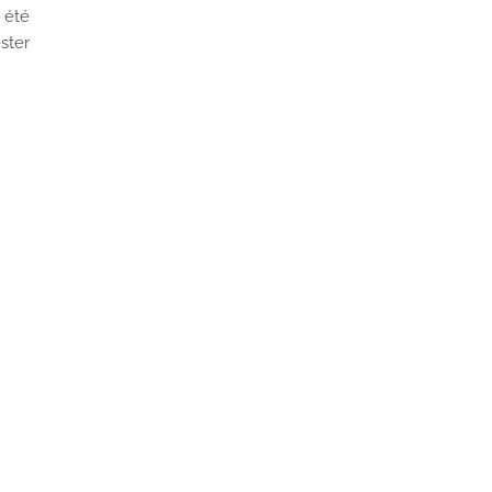
 été
ster