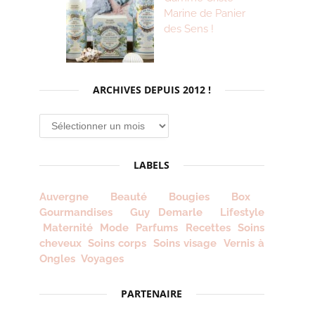
Marine de Panier
des Sens !
ARCHIVES DEPUIS 2012 !
Archives
depuis
2012
LABELS
!
Auvergne
Beauté
Bougies
Box
Gourmandises
Guy Demarle
Lifestyle
Maternité
Mode
Parfums
Recettes
Soins
cheveux
Soins corps
Soins visage
Vernis à
Ongles
Voyages
PARTENAIRE