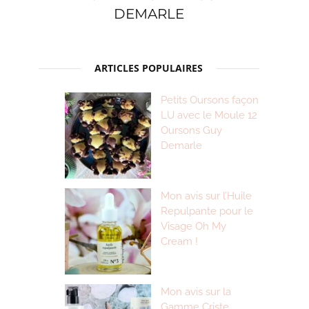
DEMARLE
ARTICLES POPULAIRES
Petits Oursons façon
LU avec le Moule 12
Oursons Guy
Demarle
Mon avis sur l’Huile
Repulpante pour le
Visage Oh My
Cream !
Mon avis sur la
Gamme Criste