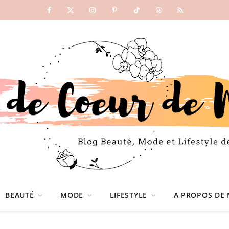
Facebook
X
Instagram
Pinterest
TikTok
Threads
RSS
(Twitter)
BEAUTÉ
MODE
LIFESTYLE
A PROPOS DE 