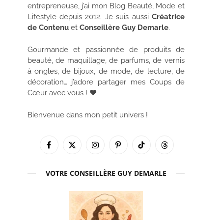
entrepreneuse, j’ai mon Blog Beauté, Mode et
Lifestyle depuis 2012. Je suis aussi
Créatrice
de Contenu
et
Conseillère Guy Demarle
.
Gourmande et passionnée de produits de
beauté, de maquillage, de parfums, de vernis
à ongles, de bijoux, de mode, de lecture, de
décoration… j’adore partager mes Coups de
Cœur avec vous ! ♥
Bienvenue dans mon petit univers !
Facebook
X
Instagram
Pinterest
TikTok
Threads
(Twitter)
VOTRE CONSEILLÈRE GUY DEMARLE