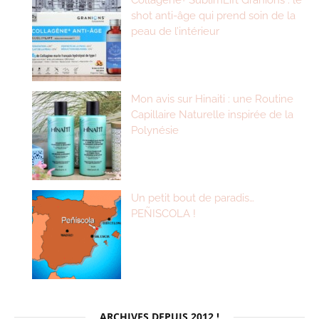
Collagène+ SublimLift Granions : le
shot anti-âge qui prend soin de la
peau de l’intérieur
Mon avis sur Hinaiti : une Routine
Capillaire Naturelle inspirée de la
Polynésie
Un petit bout de paradis…
PEÑISCOLA !
ARCHIVES DEPUIS 2012 !