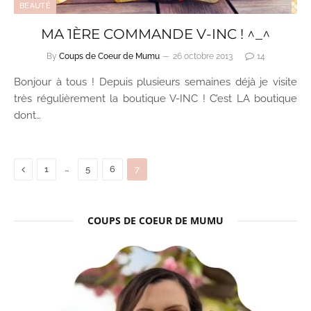
BEAUTÉ
MA 1ÈRE COMMANDE V-INC ! ^_^
By
Coups de Coeur de Mumu
26 octobre 2013
14
Bonjour à tous ! Depuis plusieurs semaines déjà je visite
très régulièrement la boutique V-INC ! C’est LA boutique
dont…
Previous
…
1
5
6
7
COUPS DE COEUR DE MUMU