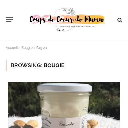
Accueil
»
Bougie
»
Page 7
BROWSING:
BOUGIE