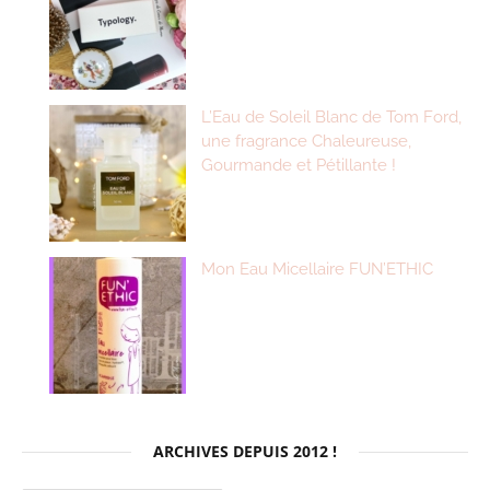
L’Eau de Soleil Blanc de Tom Ford,
une fragrance Chaleureuse,
Gourmande et Pétillante !
Mon Eau Micellaire FUN’ETHIC
ARCHIVES DEPUIS 2012 !