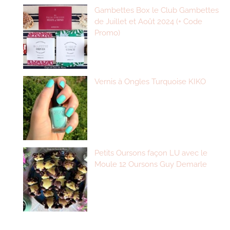
Gambettes Box le Club Gambettes
de Juillet et Août 2024 (+ Code
Promo)
Vernis à Ongles Turquoise KIKO
Petits Oursons façon LU avec le
Moule 12 Oursons Guy Demarle