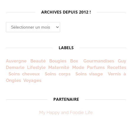
ARCHIVES DEPUIS 2012 !
Archives
depuis
2012
!
LABELS
Auvergne
Beauté
Bougies
Box
Gourmandises
Guy
Demarle
Lifestyle
Maternité
Mode
Parfums
Recettes
Soins cheveux
Soins corps
Soins visage
Vernis à
Ongles
Voyages
PARTENAIRE
My Happy and Foodie Life