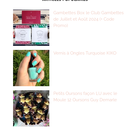
Gambettes Box le Club Gambettes
de Juillet et Août 2024 (+ Code
Promo)
Vernis à Ongles Turquoise KIKO
Petits Oursons façon LU avec le
Moule 12 Oursons Guy Demarle