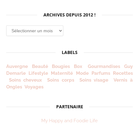
ARCHIVES DEPUIS 2012 !
Archives
depuis
2012
!
LABELS
Auvergne
Beauté
Bougies
Box
Gourmandises
Guy
Demarle
Lifestyle
Maternité
Mode
Parfums
Recettes
Soins cheveux
Soins corps
Soins visage
Vernis à
Ongles
Voyages
PARTENAIRE
My Happy and Foodie Life