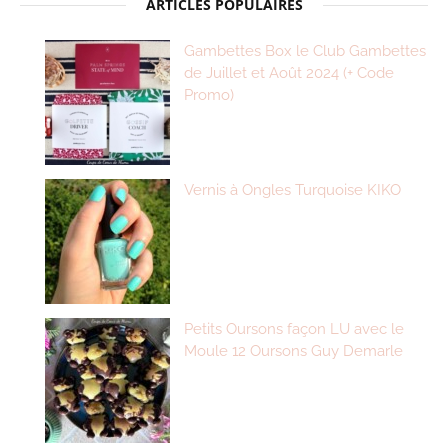
ARTICLES POPULAIRES
Gambettes Box le Club Gambettes
de Juillet et Août 2024 (+ Code
Promo)
Vernis à Ongles Turquoise KIKO
Petits Oursons façon LU avec le
Moule 12 Oursons Guy Demarle