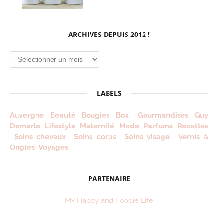
ARCHIVES DEPUIS 2012 !
Archives
depuis
2012
!
LABELS
Auvergne
Beauté
Bougies
Box
Gourmandises
Guy
Demarle
Lifestyle
Maternité
Mode
Parfums
Recettes
Soins cheveux
Soins corps
Soins visage
Vernis à
Ongles
Voyages
PARTENAIRE
My Happy and Foodie Life