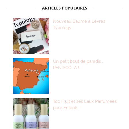
ARTICLES POPULAIRES
Nouveau Baume à Lèvres
Typology
Un petit bout de paradis…
PEÑISCOLA !
Too Fruit et ses Eaux Parfumées
pour Enfants !