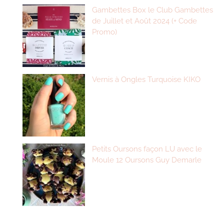
Gambettes Box le Club Gambettes
de Juillet et Août 2024 (+ Code
Promo)
Vernis à Ongles Turquoise KIKO
Petits Oursons façon LU avec le
Moule 12 Oursons Guy Demarle