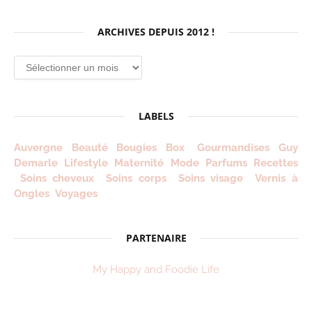
ARCHIVES DEPUIS 2012 !
Archives
depuis
2012
!
LABELS
Auvergne
Beauté
Bougies
Box
Gourmandises
Guy
Demarle
Lifestyle
Maternité
Mode
Parfums
Recettes
Soins cheveux
Soins corps
Soins visage
Vernis à
Ongles
Voyages
PARTENAIRE
My Happy and Foodie Life