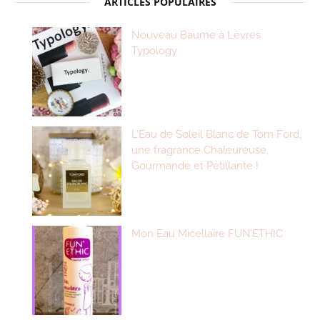
ARTICLES POPULAIRES
Nouveau Baume à Lèvres
Typology
L’Eau de Soleil Blanc de Tom Ford,
une fragrance Chaleureuse,
Gourmande et Pétillante !
Mon Eau Micellaire FUN’ETHIC