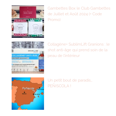
Gambettes Box le Club Gambettes
de Juillet et Août 2024 (+ Code
Promo)
Collagène+ SublimLift Granions : le
shot anti-âge qui prend soin de la
peau de l’intérieur
Un petit bout de paradis…
PEÑISCOLA !