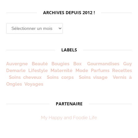
ARCHIVES DEPUIS 2012 !
Archives
depuis
2012
!
LABELS
Auvergne
Beauté
Bougies
Box
Gourmandises
Guy
Demarle
Lifestyle
Maternité
Mode
Parfums
Recettes
Soins cheveux
Soins corps
Soins visage
Vernis à
Ongles
Voyages
PARTENAIRE
My Happy and Foodie Life