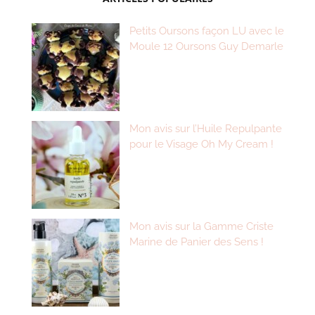
Petits Oursons façon LU avec le
Moule 12 Oursons Guy Demarle
Mon avis sur l’Huile Repulpante
pour le Visage Oh My Cream !
Mon avis sur la Gamme Criste
Marine de Panier des Sens !