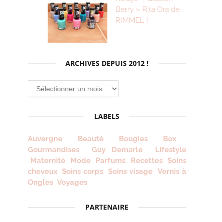
Berry » Rita Ora de
RIMMEL !
ARCHIVES DEPUIS 2012 !
Archives
depuis
2012
LABELS
!
Auvergne
Beauté
Bougies
Box
Gourmandises
Guy Demarle
Lifestyle
Maternité
Mode
Parfums
Recettes
Soins
cheveux
Soins corps
Soins visage
Vernis à
Ongles
Voyages
PARTENAIRE