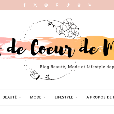
Facebook
X
Instagram
Pinterest
TikTok
Threads
RSS
(Twitter)
BEAUTÉ
MODE
LIFESTYLE
A PROPOS DE 