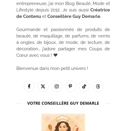
entrepreneuse, j’ai mon Blog Beauté, Mode et
Lifestyle depuis 2012. Je suis aussi
Créatrice
de Contenu
et
Conseillère Guy Demarle
.
Gourmande et passionnée de produits de
beauté, de maquillage, de parfums, de vernis
à ongles, de bijoux, de mode, de lecture, de
décoration… j’adore partager mes Coups de
Cœur avec vous ! ♥
Bienvenue dans mon petit univers !
Facebook
X
Instagram
Pinterest
TikTok
Threads
(Twitter)
VOTRE CONSEILLÈRE GUY DEMARLE