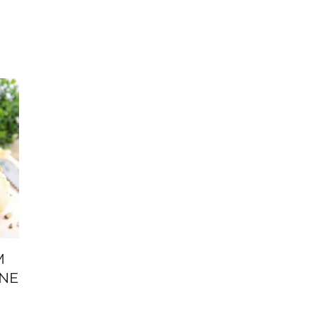
M
NNE