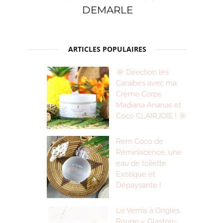
DEMARLE
ARTICLES POPULAIRES
☼ Direction les
Caraïbes avec ma
Crème Corps
Madiana Ananas et
Coco CLAIRJOIE ! ☼
Rem Coco de
Réminiscence, une
eau de toilette
Exotique et
Dépaysante !
Le Vernis à Ongles
Rouge « Glaston-