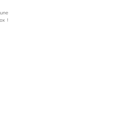
 une
ox !