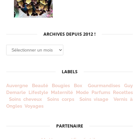
ARCHIVES DEPUIS 2012 !
Archives
depuis
2012
!
LABELS
Auvergne
Beauté
Bougies
Box
Gourmandises
Guy
Demarle
Lifestyle
Maternité
Mode
Parfums
Recettes
Soins cheveux
Soins corps
Soins visage
Vernis à
Ongles
Voyages
PARTENAIRE