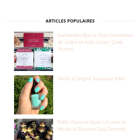
ARTICLES POPULAIRES
Gambettes Box le Club Gambettes
de Juillet et Août 2024 (+ Code
Promo)
Vernis à Ongles Turquoise KIKO
Petits Oursons façon LU avec le
Moule 12 Oursons Guy Demarle