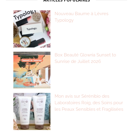
Nouveau Baume à Lèvres
Typology
Box Beauté Glowria Sunset to
Sunrise de Juillet 2026
Mon avis sur Sérénibio des
Laboratoires Roig, des Soins pour
les Peaux Sensibles et Fragilisées