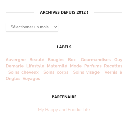
ARCHIVES DEPUIS 2012 !
Archives
depuis
2012
!
LABELS
Auvergne
Beauté
Bougies
Box
Gourmandises
Guy
Demarle
Lifestyle
Maternité
Mode
Parfums
Recettes
Soins cheveux
Soins corps
Soins visage
Vernis à
Ongles
Voyages
PARTENAIRE
My Happy and Foodie Life