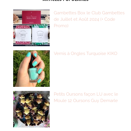
Gambettes Box le Club Gambettes
de Juillet et Août 2024 (+ Code
Promo)
Vernis à Ongles Turquoise KIKO
Petits Oursons façon LU avec le
Moule 12 Oursons Guy Demarle