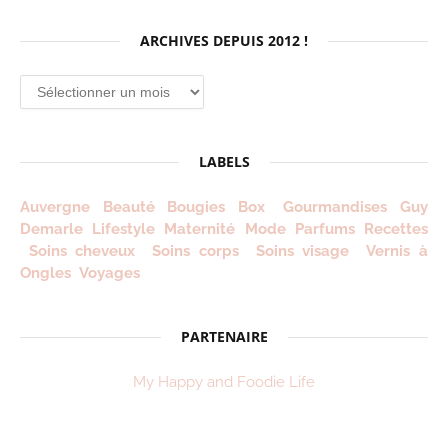
ARCHIVES DEPUIS 2012 !
Archives
depuis
2012
!
LABELS
Auvergne
Beauté
Bougies
Box
Gourmandises
Guy
Demarle
Lifestyle
Maternité
Mode
Parfums
Recettes
Soins cheveux
Soins corps
Soins visage
Vernis à
Ongles
Voyages
PARTENAIRE
My Happy and Foodie Life