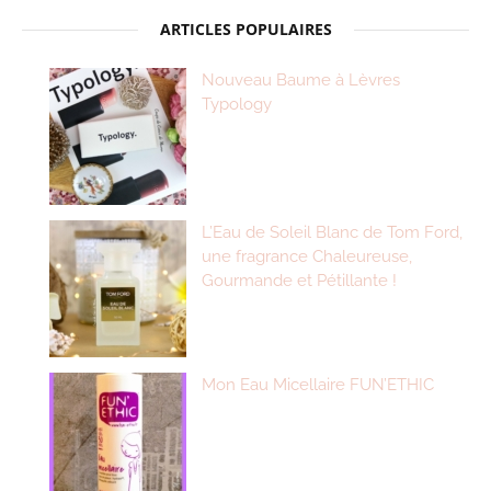
ARTICLES POPULAIRES
Nouveau Baume à Lèvres
Typology
L’Eau de Soleil Blanc de Tom Ford,
une fragrance Chaleureuse,
Gourmande et Pétillante !
Mon Eau Micellaire FUN’ETHIC