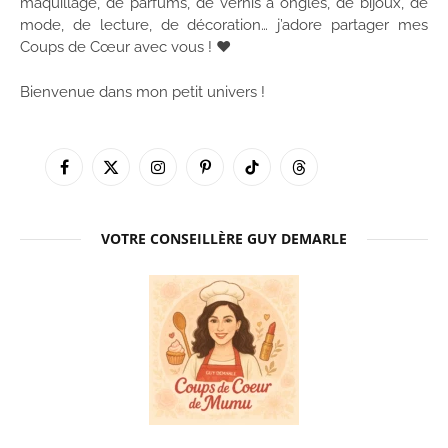
maquillage, de parfums, de vernis à ongles, de bijoux, de
mode, de lecture, de décoration… j’adore partager mes
Coups de Cœur avec vous ! ♥
Bienvenue dans mon petit univers !
Facebook
X
Instagram
Pinterest
TikTok
Threads
(Twitter)
VOTRE CONSEILLÈRE GUY DEMARLE