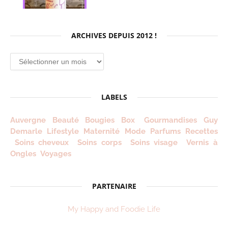
ARCHIVES DEPUIS 2012 !
Archives
depuis
2012
!
LABELS
Auvergne
Beauté
Bougies
Box
Gourmandises
Guy
Demarle
Lifestyle
Maternité
Mode
Parfums
Recettes
Soins cheveux
Soins corps
Soins visage
Vernis à
Ongles
Voyages
PARTENAIRE
My Happy and Foodie Life