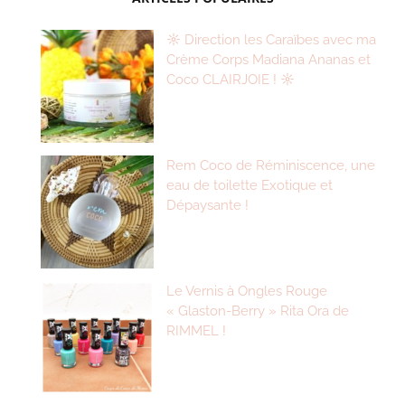
☼ Direction les Caraïbes avec ma
Crème Corps Madiana Ananas et
Coco CLAIRJOIE ! ☼
Rem Coco de Réminiscence, une
eau de toilette Exotique et
Dépaysante !
Le Vernis à Ongles Rouge
« Glaston-Berry » Rita Ora de
RIMMEL !