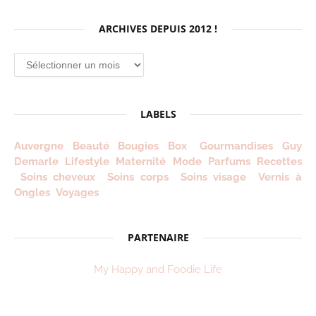
ARCHIVES DEPUIS 2012 !
Archives
depuis
2012
!
LABELS
Auvergne
Beauté
Bougies
Box
Gourmandises
Guy
Demarle
Lifestyle
Maternité
Mode
Parfums
Recettes
Soins cheveux
Soins corps
Soins visage
Vernis à
Ongles
Voyages
PARTENAIRE
My Happy and Foodie Life