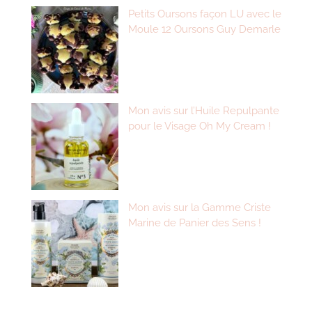
Petits Oursons façon LU avec le
Moule 12 Oursons Guy Demarle
Mon avis sur l’Huile Repulpante
pour le Visage Oh My Cream !
Mon avis sur la Gamme Criste
Marine de Panier des Sens !