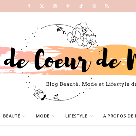
Facebook
X
Instagram
Pinterest
TikTok
Threads
RSS
(Twitter)
BEAUTÉ
MODE
LIFESTYLE
A PROPOS DE 