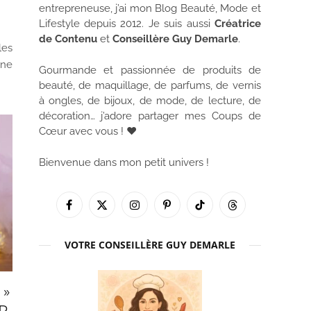
entrepreneuse, j’ai mon Blog Beauté, Mode et
Lifestyle depuis 2012. Je suis aussi
Créatrice
de Contenu
et
Conseillère Guy Demarle
.
les
une
Gourmande et passionnée de produits de
beauté, de maquillage, de parfums, de vernis
à ongles, de bijoux, de mode, de lecture, de
décoration… j’adore partager mes Coups de
Cœur avec vous ! ♥
Bienvenue dans mon petit univers !
Facebook
X
Instagram
Pinterest
TikTok
Threads
(Twitter)
VOTRE CONSEILLÈRE GUY DEMARLE
 »
R