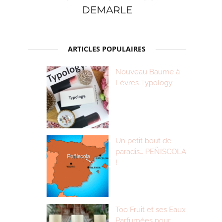
DEMARLE
ARTICLES POPULAIRES
Nouveau Baume à
Lèvres Typology
Un petit bout de
paradis… PEÑISCOLA
!
Too Fruit et ses Eaux
Parfumées pour