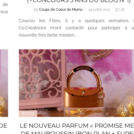
s de
By
Coups de Coeur de Mumu
24 juillet 2017
38
Nous
Coucou les Filles, Il y a quelques semaines, 
Co.Creatrices m’ont contacté pour participer à 
nouvelle très belle mission…
BEAUTÉ
DE
LE NOUVEAU PARFUM « PROMISE ME
DE MAUBOUSSIN (BON PLAN + SUPE