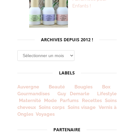
Enfants !
ARCHIVES DEPUIS 2012 !
Archives
depuis
2012
LABELS
!
Auvergne
Beauté
Bougies
Box
Gourmandises
Guy Demarle
Lifestyle
Maternité
Mode
Parfums
Recettes
Soins
cheveux
Soins corps
Soins visage
Vernis à
Ongles
Voyages
PARTENAIRE