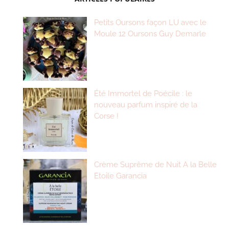
Petits Oursons façon LU avec le
Moule 12 Oursons Guy Demarle
Été Immortel de Poécile : le
nouveau parfum inspiré de la
Corse !
Crème Suprême de Nuit A la Belle
Etoile Garancia