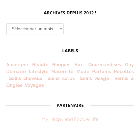
ARCHIVES DEPUIS 2012 !
Archives
depuis
2012
!
LABELS
Auvergne
Beauté
Bougies
Box
Gourmandises
Guy
Demarle
Lifestyle
Maternité
Mode
Parfums
Recettes
Soins cheveux
Soins corps
Soins visage
Vernis à
Ongles
Voyages
PARTENAIRE
My Happy and Foodie Life