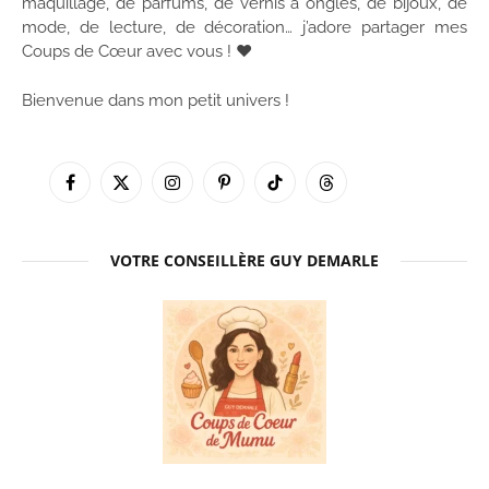
maquillage, de parfums, de vernis à ongles, de bijoux, de
mode, de lecture, de décoration… j’adore partager mes
Coups de Cœur avec vous ! ♥
Bienvenue dans mon petit univers !
Facebook
X
Instagram
Pinterest
TikTok
Threads
(Twitter)
VOTRE CONSEILLÈRE GUY DEMARLE