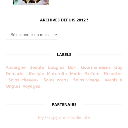
ARCHIVES DEPUIS 2012 !
Archives
depuis
2012
!
LABELS
Auvergne
Beauté
Bougies
Box
Gourmandises
Guy
Demarle
Lifestyle
Maternité
Mode
Parfums
Recettes
Soins cheveux
Soins corps
Soins visage
Vernis à
Ongles
Voyages
PARTENAIRE
My Happy and Foodie Life