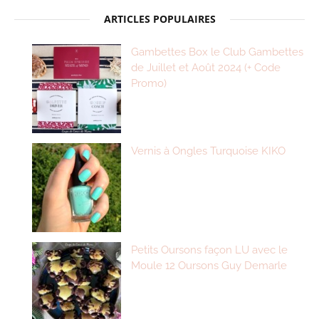
ARTICLES POPULAIRES
Gambettes Box le Club Gambettes
de Juillet et Août 2024 (+ Code
Promo)
Vernis à Ongles Turquoise KIKO
Petits Oursons façon LU avec le
Moule 12 Oursons Guy Demarle