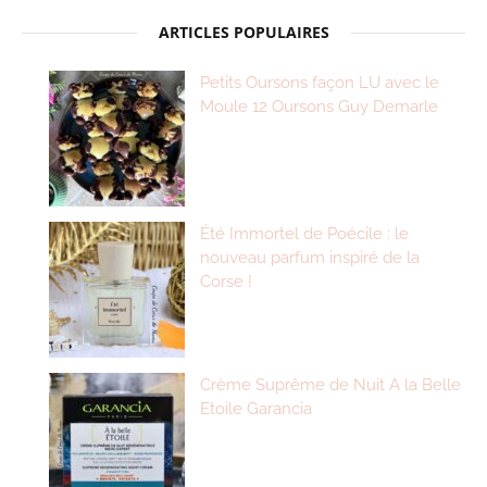
ARTICLES POPULAIRES
Petits Oursons façon LU avec le
Moule 12 Oursons Guy Demarle
Été Immortel de Poécile : le
nouveau parfum inspiré de la
Corse !
Crème Suprême de Nuit A la Belle
Etoile Garancia