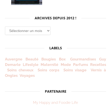
ARCHIVES DEPUIS 2012 !
Archives
depuis
2012
!
LABELS
Auvergne
Beauté
Bougies
Box
Gourmandises
Guy
Demarle
Lifestyle
Maternité
Mode
Parfums
Recettes
Soins cheveux
Soins corps
Soins visage
Vernis à
Ongles
Voyages
PARTENAIRE
My Happy and Foodie Life