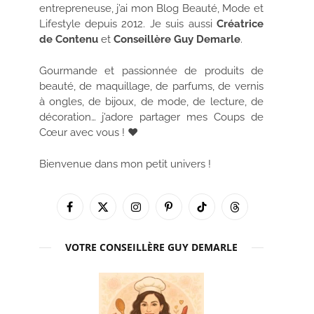
entrepreneuse, j’ai mon Blog Beauté, Mode et
Lifestyle depuis 2012. Je suis aussi
Créatrice
de Contenu
et
Conseillère Guy Demarle
.
Gourmande et passionnée de produits de
beauté, de maquillage, de parfums, de vernis
à ongles, de bijoux, de mode, de lecture, de
décoration… j’adore partager mes Coups de
Cœur avec vous ! ♥
Bienvenue dans mon petit univers !
Facebook
X
Instagram
Pinterest
TikTok
Threads
(Twitter)
VOTRE CONSEILLÈRE GUY DEMARLE