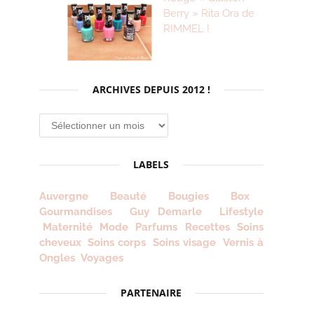
Berry » Rita Ora de
RIMMEL !
ARCHIVES DEPUIS 2012 !
Archives
depuis
2012
LABELS
!
Auvergne
Beauté
Bougies
Box
Gourmandises
Guy Demarle
Lifestyle
Maternité
Mode
Parfums
Recettes
Soins
cheveux
Soins corps
Soins visage
Vernis à
Ongles
Voyages
PARTENAIRE