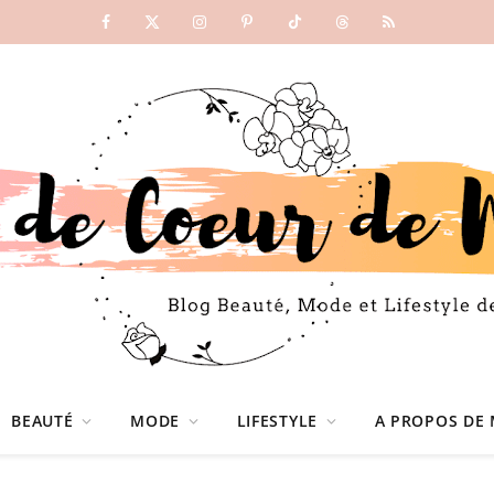
Facebook
X
Instagram
Pinterest
TikTok
Threads
RSS
(Twitter)
BEAUTÉ
MODE
LIFESTYLE
A PROPOS DE 