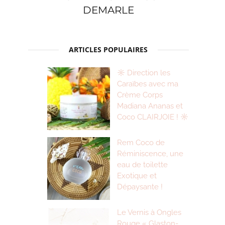
DEMARLE
ARTICLES POPULAIRES
☼ Direction les
Caraïbes avec ma
Crème Corps
Madiana Ananas et
Coco CLAIRJOIE ! ☼
Rem Coco de
Réminiscence, une
eau de toilette
Exotique et
Dépaysante !
Le Vernis à Ongles
Rouge « Glaston-