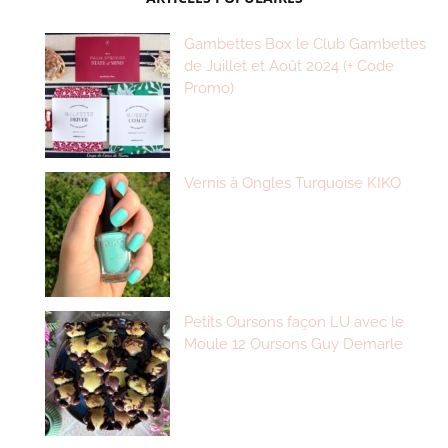
Gambettes Box le Club Gambettes
de Juillet et Août 2024 (+ Code
Promo)
Vernis à Ongles Turquoise KIKO
Petits Oursons façon LU avec le
Moule 12 Oursons Guy Demarle