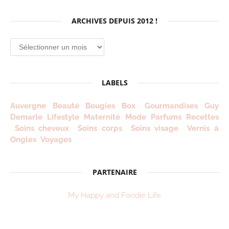
ARCHIVES DEPUIS 2012 !
Archives
depuis
2012
!
LABELS
Auvergne
Beauté
Bougies
Box
Gourmandises
Guy
Demarle
Lifestyle
Maternité
Mode
Parfums
Recettes
Soins cheveux
Soins corps
Soins visage
Vernis à
Ongles
Voyages
PARTENAIRE
My Happy and Foodie Life