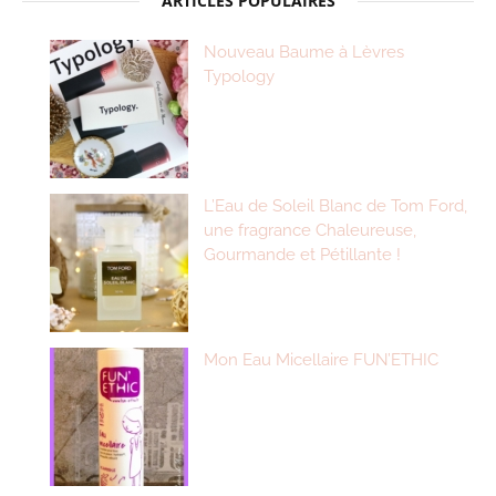
ARTICLES POPULAIRES
Nouveau Baume à Lèvres
Typology
L’Eau de Soleil Blanc de Tom Ford,
une fragrance Chaleureuse,
Gourmande et Pétillante !
Mon Eau Micellaire FUN’ETHIC