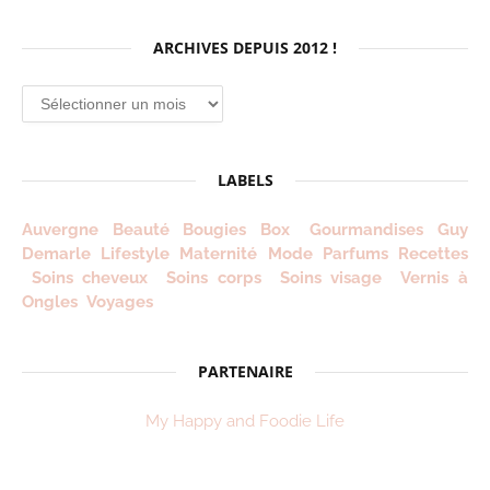
ARCHIVES DEPUIS 2012 !
Archives
depuis
2012
!
LABELS
Auvergne
Beauté
Bougies
Box
Gourmandises
Guy
Demarle
Lifestyle
Maternité
Mode
Parfums
Recettes
Soins cheveux
Soins corps
Soins visage
Vernis à
Ongles
Voyages
PARTENAIRE
My Happy and Foodie Life