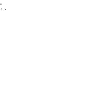
r il
eaux