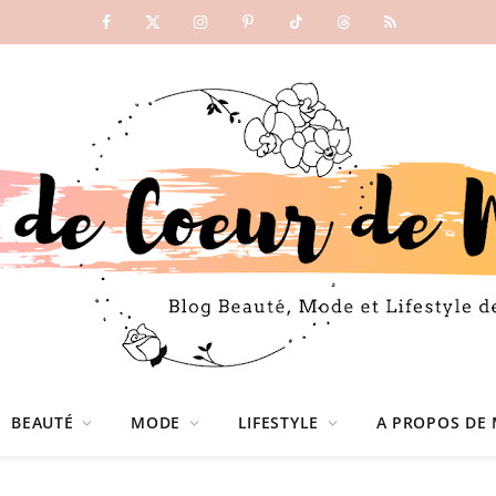
Facebook
X
Instagram
Pinterest
TikTok
Threads
RSS
(Twitter)
BEAUTÉ
MODE
LIFESTYLE
A PROPOS DE 