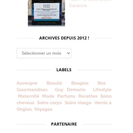
Garancia
ARCHIVES DEPUIS 2012 !
Archives
depuis
2012
LABELS
!
Auvergne
Beauté
Bougies
Box
Gourmandises
Guy Demarle
Lifestyle
Maternité
Mode
Parfums
Recettes
Soins
cheveux
Soins corps
Soins visage
Vernis à
Ongles
Voyages
PARTENAIRE