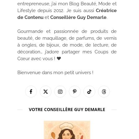
entrepreneuse, j’ai mon Blog Beauté, Mode et
Lifestyle depuis 2012. Je suis aussi
Créatrice
de Contenu
et
Conseillère Guy Demarle
.
Gourmande et passionnée de produits de
beauté, de maquillage, de parfums, de vernis
à ongles, de bijoux, de mode, de lecture, de
décoration… j’adore partager mes Coups de
Cœur avec vous ! ♥
Bienvenue dans mon petit univers !
Facebook
X
Instagram
Pinterest
TikTok
Threads
(Twitter)
VOTRE CONSEILLÈRE GUY DEMARLE