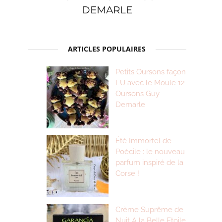
DEMARLE
ARTICLES POPULAIRES
Petits Oursons façon
LU avec le Moule 12
Oursons Guy
Demarle
Été Immortel de
Poécile : le nouveau
parfum inspiré de la
Corse !
Crème Suprême de
Nuit A la Belle Etoile