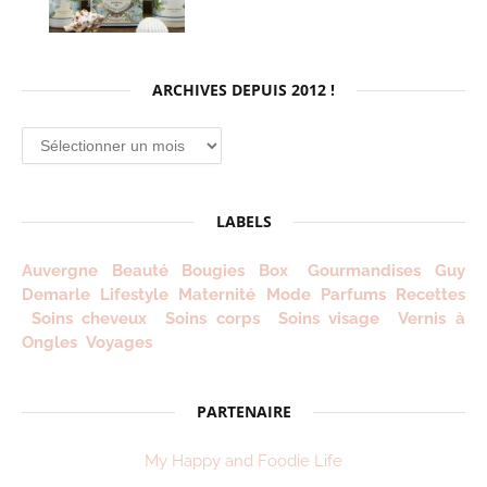
ARCHIVES DEPUIS 2012 !
Archives
depuis
2012
!
LABELS
Auvergne
Beauté
Bougies
Box
Gourmandises
Guy
Demarle
Lifestyle
Maternité
Mode
Parfums
Recettes
Soins cheveux
Soins corps
Soins visage
Vernis à
Ongles
Voyages
PARTENAIRE
My Happy and Foodie Life