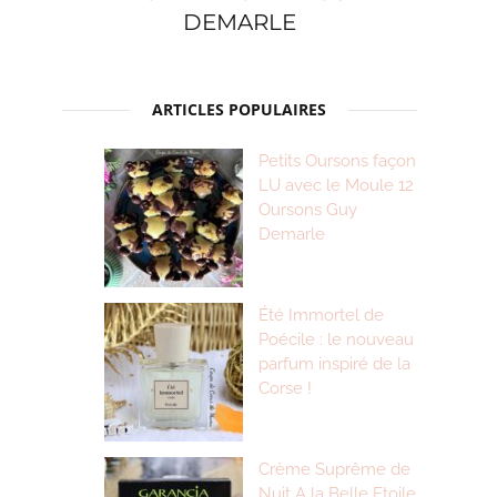
DEMARLE
ARTICLES POPULAIRES
Petits Oursons façon
LU avec le Moule 12
Oursons Guy
Demarle
Été Immortel de
Poécile : le nouveau
parfum inspiré de la
Corse !
Crème Suprême de
Nuit A la Belle Etoile