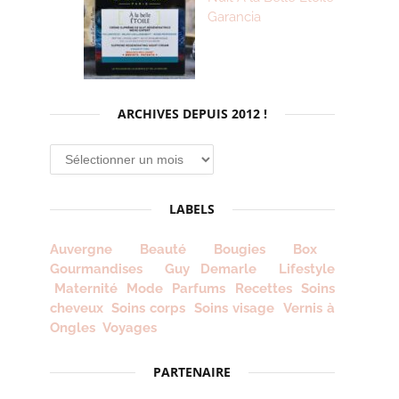
Garancia
ARCHIVES DEPUIS 2012 !
Archives
depuis
2012
LABELS
!
Auvergne
Beauté
Bougies
Box
Gourmandises
Guy Demarle
Lifestyle
Maternité
Mode
Parfums
Recettes
Soins
cheveux
Soins corps
Soins visage
Vernis à
Ongles
Voyages
PARTENAIRE