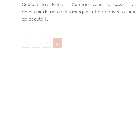
Coucou les Filles ! Comme vous le savez, j’a
découvrir de nouvelles marques et de nouveaux prod
de beauté !…
Previous
1
2
3