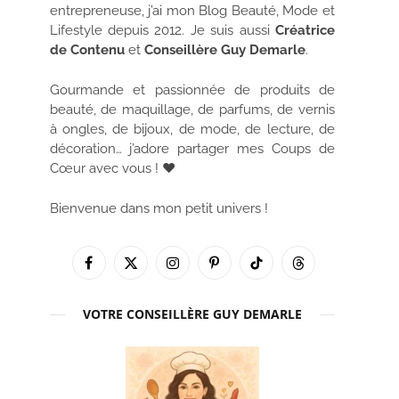
entrepreneuse, j’ai mon Blog Beauté, Mode et
Lifestyle depuis 2012. Je suis aussi
Créatrice
de Contenu
et
Conseillère Guy Demarle
.
Gourmande et passionnée de produits de
beauté, de maquillage, de parfums, de vernis
à ongles, de bijoux, de mode, de lecture, de
décoration… j’adore partager mes Coups de
Cœur avec vous ! ♥
Bienvenue dans mon petit univers !
Facebook
X
Instagram
Pinterest
TikTok
Threads
(Twitter)
VOTRE CONSEILLÈRE GUY DEMARLE