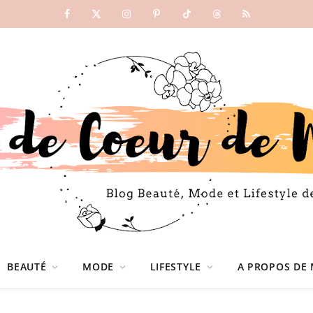
Facebook
X
Instagram
Pinterest
TikTok
Threads
RSS
(Twitter)
BEAUTÉ
MODE
LIFESTYLE
A PROPOS DE 