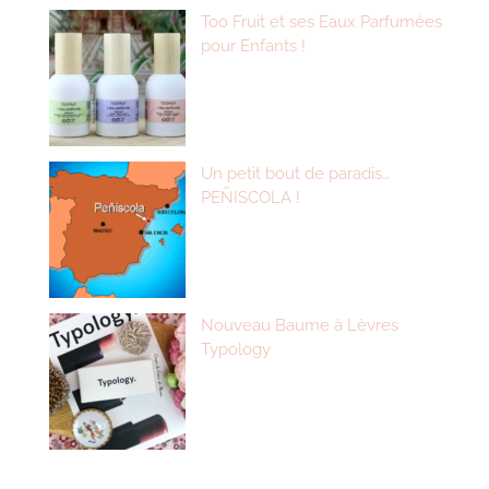
Too Fruit et ses Eaux Parfumées
pour Enfants !
Un petit bout de paradis…
PEÑISCOLA !
Nouveau Baume à Lèvres
Typology