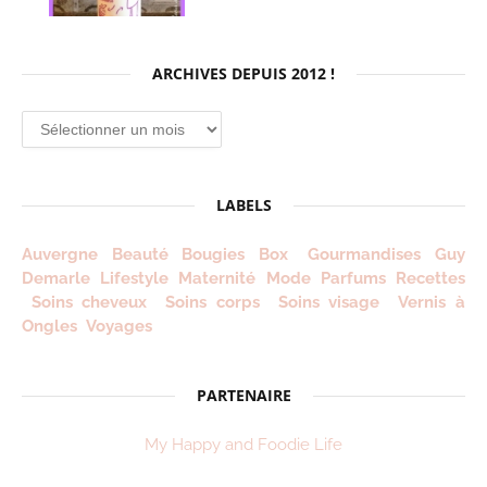
ARCHIVES DEPUIS 2012 !
Archives
depuis
2012
!
LABELS
Auvergne
Beauté
Bougies
Box
Gourmandises
Guy
Demarle
Lifestyle
Maternité
Mode
Parfums
Recettes
Soins cheveux
Soins corps
Soins visage
Vernis à
Ongles
Voyages
PARTENAIRE
My Happy and Foodie Life