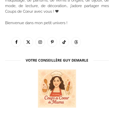
maquillage, de parfums, de vernis à ongles, de bijoux, de
mode, de lecture, de décoration… j’adore partager mes
Coups de Cœur avec vous ! ♥
Bienvenue dans mon petit univers !
Facebook
X
Instagram
Pinterest
TikTok
Threads
(Twitter)
VOTRE CONSEILLÈRE GUY DEMARLE