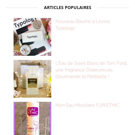
ARTICLES POPULAIRES
Nouveau Baume à Lèvres
Typology
L’Eau de Soleil Blanc de Tom Ford,
une fragrance Chaleureuse,
Gourmande et Pétillante !
Mon Eau Micellaire FUN’ETHIC