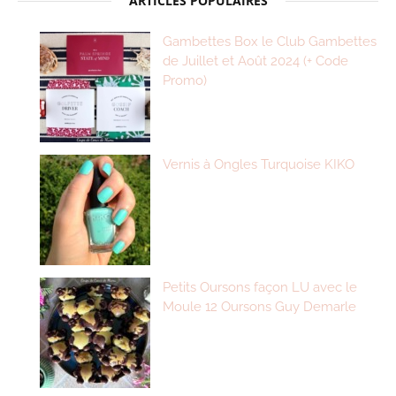
ARTICLES POPULAIRES
Gambettes Box le Club Gambettes
de Juillet et Août 2024 (+ Code
Promo)
Vernis à Ongles Turquoise KIKO
Petits Oursons façon LU avec le
Moule 12 Oursons Guy Demarle