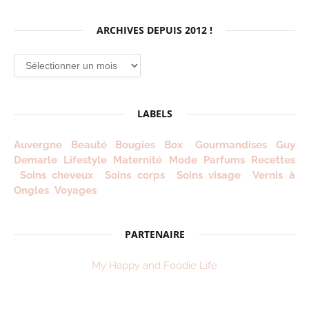
ARCHIVES DEPUIS 2012 !
Archives
depuis
2012
!
LABELS
Auvergne
Beauté
Bougies
Box
Gourmandises
Guy
Demarle
Lifestyle
Maternité
Mode
Parfums
Recettes
Soins cheveux
Soins corps
Soins visage
Vernis à
Ongles
Voyages
PARTENAIRE
My Happy and Foodie Life