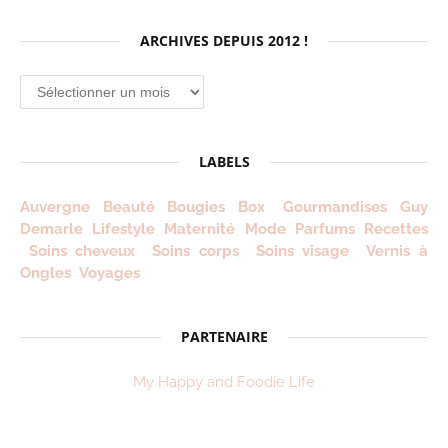
ARCHIVES DEPUIS 2012 !
Archives
depuis
2012
!
LABELS
Auvergne
Beauté
Bougies
Box
Gourmandises
Guy
Demarle
Lifestyle
Maternité
Mode
Parfums
Recettes
Soins cheveux
Soins corps
Soins visage
Vernis à
Ongles
Voyages
PARTENAIRE
My Happy and Foodie Life