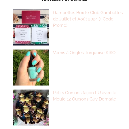
Gambettes Box le Club Gambettes
de Juillet et Août 2024 (+ Code
Promo)
Vernis à Ongles Turquoise KIKO
Petits Oursons façon LU avec le
Moule 12 Oursons Guy Demarle