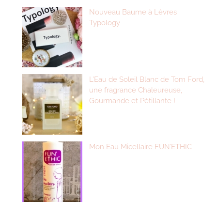
Nouveau Baume à Lèvres
Typology
L’Eau de Soleil Blanc de Tom Ford,
une fragrance Chaleureuse,
Gourmande et Pétillante !
Mon Eau Micellaire FUN’ETHIC